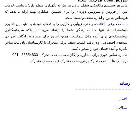
سرویس سالانه آن چقدر است؟
مانند هر سیستم مکانیکی، سقف برقی نیز نیاز به نگهداری منظم دارد؛ پادناتنت خدمات
پس از فروش و سرویس دوره‌ای را برای تضمین عملکرد بهینه ارائه می‌دهد که
هزینه‌اش به نوع و اندازه سقف وابسته است.
با
سقف برقی پادناتنت
، راحتی، زیبایی و کارایی را به فضای خود هدیه دهید. این فناوری
هوشمندانه، نه تنها کیفیت زندگی شما را ارتقاء می‌بخشد، بلکه سرمایه‌گذاری
هوشمندانه‌ای برای آینده ملک شماست. همین امروز برای مشاوره رایگان، طراحی
سه‌بعدی اختصاصی و دریافت قیمت سقف برقی متحرک با کارشناسان پادناتنت تماس
بگیرید و آینده فضای خود را متحول کنید.
شماره تماس فوری برای مشاوره رایگان
نصب سقف متحرک
:
88854833 - 021
برچسب ها :
سقف متحرک برقی,سقف متحرک,قیمت سقف متحرک
رسانه
اخبار
مقالات