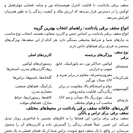
سقف برقی پادناتنت، با قابلیت کنترل هوشمندانه نور و سایه، فضایی چهارفصل و
لوکس را در دسترس قرار می‌دهد که ارزش ملک و کیفیت زندگی را به طور همزمان
افزایش می‌دهد.
انواع سقف برقی پادناتنت: راهنمای انتخاب بهترین گزینه
انواع سقف برقی پادناتنت بر اساس جنس و کاربرد متفاوت هستند. انتخاب نوع مناسب
به نیازهای شما و شرایط محیطی بستگی دارد. هر کدام از این سقف‌ها، ویژگی‌های
منحصر به فردی برای فضاهای خاص دارند.
نوع سقف
ویژگی‌های برجسته
کاربردهای اصلی
برقی
لوکس، حداکثر نور، دید پانورامیک، عایق
رستوران‌های لوکس،
شیشه‌ای
صوتی و حرارتی
روف‌گاردن‌های مدرن، استخرها
مقرون‌به‌صرفه، مقاوم در برابر ضربه و
پلی‌کربنات
گلخانه‌ها، پاسیوها، تراس‌ها
UV، سبک، نورگیر
دوام و استحکام بالا، مقاومت در برابر
پارکینگ، فضاهای صنعتی،
آلومینیومی
زنگ‌زدگی، قابلیت سایه‌روشن
معماری مدرن
سبک، تنوع رنگ بالا، ضدآب و ضد UV،
کافه‌ها، رستوران‌ها، حیاط
پارچه‌ای
مناسب آب و هوای مختلف
منازل، فضاهای موقت
کاربردهای خلاقانه سقف برقی پادناتنت در محیط‌های مختلف
سقف برقی برای تراس و بالکن
سقف برقی برای تراس، این فضاها را به اتاق‌های نشیمن یا غذاخوری روباز تبدیل
می‌کند. این تغییر، عملاً فضای زندگی را گسترش داده و کاربردهای آن را متحول
می‌سازد. در واقع، با یک سقف جمع شونده، تراس شما از یک فضای فصلی به یک بخش