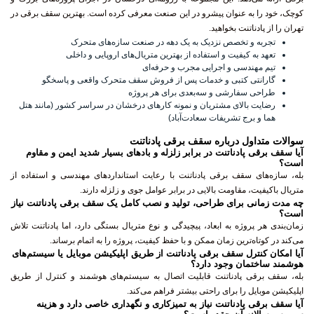
کوچک، خود را به عنوان پیشرو در این صنعت معرفی کرده است.
بهترین سقف برقی در
تهران
را از پادناتنت بخواهید.
تجربه و تخصص نزدیک به یک دهه در صنعت سازه‌های متحرک
تعهد به کیفیت و استفاده از بهترین متریال‌های اروپایی و داخلی
تیم مهندسی و اجرایی مجرب و حرفه‌ای
گارانتی کتبی و خدمات پس از فروش سقف متحرک واقعی و پاسخگو
طراحی سفارشی و سه‌بعدی برای هر پروژه
رضایت بالای مشتریان و نمونه کارهای درخشان در سراسر کشور (مانند هتل
هما و برج تشریفات سعادت‌آباد)
سوالات متداول درباره سقف برقی پادناتنت
آیا سقف برقی پادناتنت در برابر زلزله و بادهای بسیار شدید ایمن و مقاوم
است؟
بله، سازه‌های سقف برقی پادناتنت با رعایت استانداردهای مهندسی و استفاده از
متریال باکیفیت، مقاومت بالایی در برابر عوامل جوی و زلزله دارند.
چه مدت زمانی برای طراحی، تولید و نصب کامل یک سقف برقی پادناتنت نیاز
است؟
زمان‌بندی هر پروژه به ابعاد، پیچیدگی و نوع متریال بستگی دارد، اما پادناتنت تلاش
می‌کند در کوتاه‌ترین زمان ممکن و با حفظ کیفیت، پروژه را به اتمام برساند.
آیا امکان کنترل سقف برقی پادناتنت از طریق اپلیکیشن موبایل یا سیستم‌های
هوشمند ساختمان وجود دارد؟
بله، سقف برقی پادناتنت قابلیت اتصال به سیستم‌های هوشمند و کنترل از طریق
اپلیکیشن موبایل را برای راحتی بیشتر فراهم می‌کند.
آیا سقف برقی پادناتنت نیاز به تمیزکاری و نگهداری خاصی دارد و هزینه