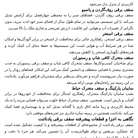
کاربردی از منزل بدل می‌شود.
سقف برقی روف‌گاردن و پاسیو
سقف برقی روف گاردن، فضاهای سبز را به محیطی چهارفصل برای آرامش تبدیل
می‌کند. با این سیستم، می‌توانید در تمام طول سال از فضای سبز خود لذت ببرید، بدون
نگرانی از تغییرات آب و هوایی. این قابلیت، ارزش تفریحی و تجاری ملک را بالا می‌برد.
سقف برقی استخر
سقف برقی استخر، راهکاری عالی برای محافظت از استخر در برابر آلودگی‌ها و امکان
شنا در هر شرایط آب و هوایی است. این سیستم‌ها به حفظ دمای آب کمک کرده و
هزینه‌های نگهداری استخر را کاهش می‌دهند.
سقف متحرک کافی شاپ و رستوران
برای صاحبان کسب‌وکارها، سقف متحرک کافی شاپ و سقف برقی رستوران به جذب
مشتری بیشتر با فضایی منعطف و دلنشین کمک می‌کند. این امکان فضاهای روباز را در
صورت نیاز سرپوشیده کرده و تجربه‌ای بی‌نظیر برای مشتریان فراهم می‌آورد. پادناتنت
در این زمینه نیز راه‌حل‌های نوینی ارائه می‌دهد.
سایبان پارکینگ و سقف متحرک حیاط
نصب سایبان پارکینگ متحرک، راهکاری ایده‌آل برای محافظت از خودروها در برابر
آفتاب و بارش است. همچنین، سقف متحرک حیاط خلوت می‌تواند فضایی مرده را به یک
محیط کاربردی و زیبا مانند اتاق بازی یا گلخانه تبدیل کند و به بهینه‌سازی فضا کمک
می‌کند. پادناتنت همچنین در زمینه سازه چادری نیز تجربه‌های موفقی دارد.
نگاهی به اجزا و قطعات پیشرفته سقف برقی پادناتنت
سقف برقی پادناتنت از مجموعه‌ای از قطعات پیشرفته و با کیفیت تشکیل شده است
که عملکرد بی‌نقص و دوام طولانی‌مدت آن را تضمین می‌کند. هر جزء با دقت و
استاندارد بالا انتخاب و تولید می‌شود.