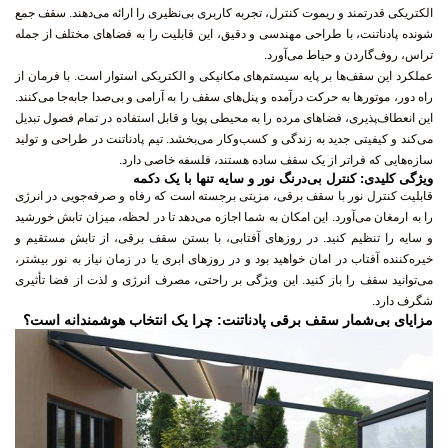
تراس، روف‌گاردن و حیاط می‌آورد.
عملکرد این سقف‌ها بر پایه سیستم‌های مکانیکی و الکتریکی استوار است. با فرمان از
راه دور، موتورها به حرکت درآمده و پنل‌های سقف را به آرامی و بی‌صدا جابه‌جا می‌کنند.
این انعطاف‌پذیری، فضاهای مرده را به محیطی پویا و قابل استفاده در تمام فصول تبدیل
می‌کند و کیفیتی جدید به زندگی و کسب‌وکار می‌بخشد. تیم پادناتنت در طراحی و تولید
سازه‌هایی که فراتر از یک سقف ساده هستند، فلسفه خاصی دارد.
ویژگی کلیدی: کنترل بی‌درنگ نور و سایه تنها با یک دکمه
قابلیت کنترل نور با سقف برقی، مزیتی برجسته است که رفاه و صرفه‌جویی در انرژی
را به ارمغان می‌آورد. این امکان به شما اجازه می‌دهد تا در لحظه، میزان تابش خورشید
و سایه را تنظیم کنید. در روزهای آفتابی، با بستن سقف برقی، از تابش مستقیم و
خیره‌کننده آفتاب در امان خواهید بود و در روزهای ابری یا در زمان نیاز به نور بیشتر،
می‌توانید سقف را باز کنید. این ویژگی بر راحتی، مصرف انرژی و لذت از فضا تأثیری
شگرف دارد.
مزایای بی‌شمار سقف برقی پادناتنت: چرا یک انتخاب هوشمندانه است؟