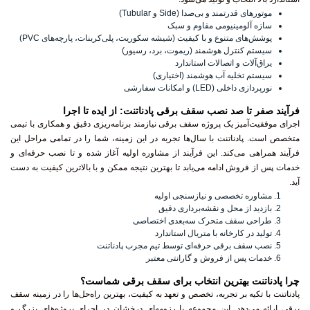
موتورهای قدرتمند و بی‌صدا (Side و Tubular)
سازه آلومینیومی مقاوم و سبک
پوشش‌های متنوع و با کیفیت (شیشه سکوریت، پلی‌کربنات، پارچه‌های PVC)
سیستم کنترل هوشمند (ریموت، برد، رسیور)
یراق‌آلات و اتصالات استاندارد
سیستم تخلیه آب هوشمند (اختیاری)
نورپردازی داخلی (LED) و امکانات سفارشی
فرآیند صفر تا صد نصب سقف برقی پادناتنت: از ایده تا اجرا
اجرای موفقیت‌آمیز یک پروژه سقف برقی نیازمند برنامه‌ریزی دقیق و همکاری با تیمی
متخصص است. پادناتنت با سال‌ها تجربه در این زمینه، شما را در تمامی مراحل این
فرآیند همراهی می‌کند. این فرآیند از مشاوره اولیه آغاز شده و تا نصب حرفه‌ای و
خدمات پس از فروش ادامه می‌یابد تا بهترین نتیجه ممکن و با بالاترین کیفیت به دست
آید.
مشاوره تخصصی و نیازسنجی اولیه
بازدید از محل و نقشه‌برداری دقیق
طراحی سقف متحرک سه‌بعدی اختصاصی
تولید در کارخانه با متریال استاندارد
نصب سقف برقی حرفه‌ای توسط تیم مجرب پادناتنت
خدمات پس از فروش و گارانتی معتبر
چرا پادناتنت بهترین انتخاب برای سقف برقی شماست؟
پادناتنت با تکیه بر تجربه، تخصص و تعهد به کیفیت، بهترین راه‌حل‌ها را در زمینه سقف
برقی ارائه می‌دهد. این مجموعه با رزومه‌ای درخشان در اجرای پروژه‌های بزرگ و