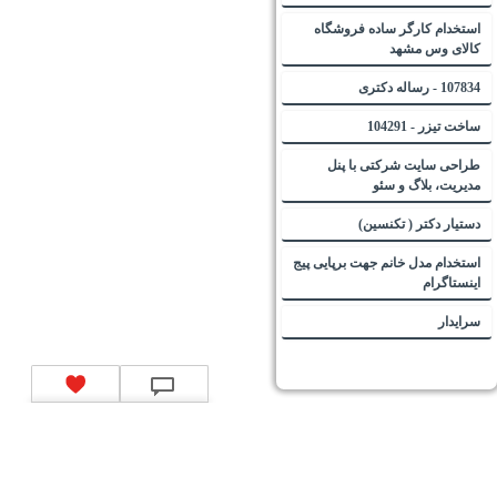
استخدام کارگر ساده فروشگاه
کالای وس مشهد
107834 - رساله دکتری
ساخت تیزر - 104291
طراحی سایت شرکتی با پنل
مدیریت، بلاگ و سئو
دستیار دکتر ( تکنسین)
استخدام مدل خانم جهت برپایی پیج
اینستاگرام
سرایدار
تماس با ما
|
موتور جستجوی فرصت‌های شغلی
|
اخبار استخدام
|
استخدام‌های دولتی
|
استخدام‌
بانک‌ها و موسسات مالی
|
استخدام‌ نیروهای مسلح
|
استخدام‌ شرکت‌های معتبر
|
ایزی مد کالا
|
شبا
چیست؟
|
کد شبای بانک ملی
|
کد شبای بانک صادرات
|
کد شبای بانک تجارت
|
کد شبای بانک سپه
|
کد
شبای بانک توصعه صادرات
|
کد شبای بانک کشاورزی
|
کد شبای بانک صنعت و معدن
|
کد شبای بانک