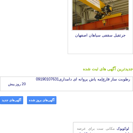
جرثقیل سقفی سپاهان اصفهان
جدیدترین آگهی های ثبت شده
رطوبت ساز قارچ|مه پاش پروانه ای دامداری09190107631
20 روز پیش
آگهی‌های بروز شده
آگهی‌های جدید
لوکوپوک
مکانی ست برای عرضه