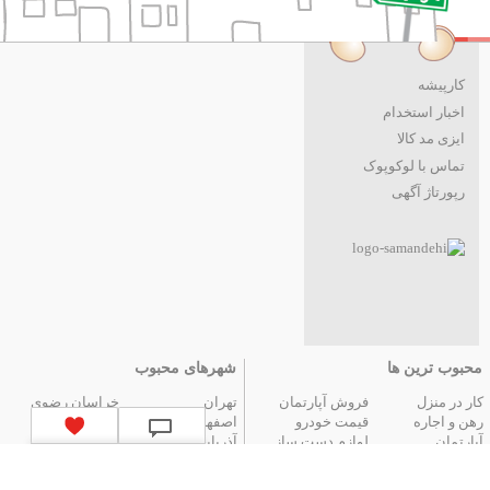
کارپیشه
اخبار استخدام
ایزی مد کالا
تماس با لوکوپوک
رپورتاژ آگهی
محبوب ترین ها
شهرهای محبوب
کار در منزل
فروش آپارتمان
تهران
خراسان رضوی
رهن و اجاره
قیمت خودرو
اصفهان
فارس
آپارتمان
لوازم دست ساز
آذربایجان شرقی
مازندران
عتیقه جات و آنتیک
گوشی موبایل
البرز
گیلان
تور ارزان آنتالیا
تور هوایی مشهد
کردستان