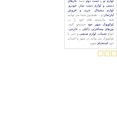
لوازم نو
و
دست دوم
شما،
کارهای
دستی و لوازم دست ساز
،
خودرو
،
لوازم دیجیتال
،
خرید و فروش
آپارتمان
و ... همچنین شما می توانید
همه نیازمندی های خود را در
لوکوپوک شهر خود
جستجو کنید،
تورهای مسافرتی داخلی
و
خارجی
،
انواع
خدمات
،
لوازم صنعتی
و حتی با
لوکوپوک می توانید در شهر یا استان
خود
استخدام
شوید.