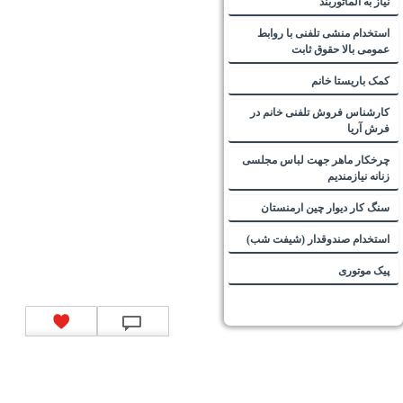
نیاز به آلماتوربند
استخدام منشی تلفنی با روابط
عمومی بالا حقوق ثابت
کمک باریستا خانم
کارشناس فروش تلفنی خانم در
فرش آریا
چرخکار ماهر جهت لباس مجلسی
زنانه نیازمندیم
سنگ کار دیوار چین ارمنستان
استخدام صندوقدار (شیفت شب)
پیک موتوری
تماس با ما
|
موتور جستجوی فرصت‌های شغلی
|
اخبار استخدام
|
استخدام‌های دولتی
|
استخدام‌
بانک‌ها و موسسات مالی
|
استخدام‌ نیروهای مسلح
|
استخدام‌ شرکت‌های معتبر
|
ایزی مد کالا
|
شبا
چیست؟
|
کد شبای بانک ملی
|
کد شبای بانک صادرات
|
کد شبای بانک تجارت
|
کد شبای بانک سپه
|
کد