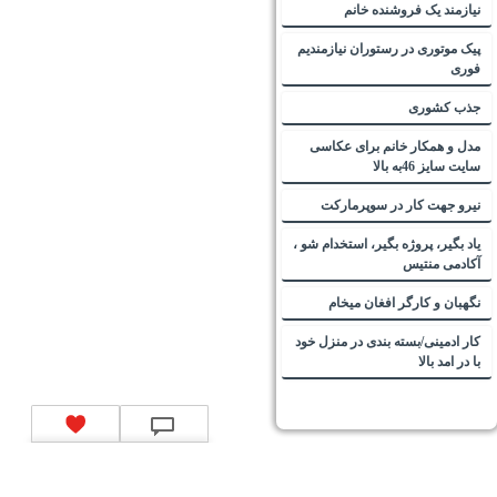
نیازمند یک فروشنده خانم
پیک موتوری در رستوران نیازمندیم
فوری
جذب کشوری
مدل و همکار خانم برای عکاسی
سایت سایز 46به بالا
نیرو جهت کار در سوپرمارکت
یاد بگیر، پروژه بگیر، استخدام شو ،
آکادمی منتیس
نگهبان و کارگر افغان میخام
کار ادمینی/بسته بندی در منزل خود
با در امد بالا
تماس با ما
|
موتور جستجوی فرصت‌های شغلی
|
اخبار استخدام
|
استخدام‌های دولتی
|
استخدام‌
بانک‌ها و موسسات مالی
|
استخدام‌ نیروهای مسلح
|
استخدام‌ شرکت‌های معتبر
|
ایزی مد کالا
|
شبا