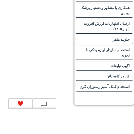
همکاری با مشاور و دستیار پزشک
زیبایی
ارسال اظهارنامه ارزش افزوده
(بهار ۱۴۰۵)
جلوبند ماهر
استخدام انباردار لوازم یدکی با
تجربه
اگهی تبلیغات
کار در کافه باغ
استخدام کمک آشپز رستوران گرن
تماس با ما
|
موتور جستجوی فرصت‌های شغلی
|
اخبار استخدام
|
استخدام‌های دولتی
|
استخدام‌
بانک‌ها و موسسات مالی
|
استخدام‌ نیروهای مسلح
|
استخدام‌ شرکت‌های معتبر
|
ایزی مد کالا
|
شبا
چیست؟
|
کد شبای بانک ملی
|
کد شبای بانک صادرات
|
کد شبای بانک تجارت
|
کد شبای بانک سپه
|
کد
شبای بانک توصعه صادرات
|
کد شبای بانک کشاورزی
|
کد شبای بانک صنعت و معدن
|
کد شبای بانک