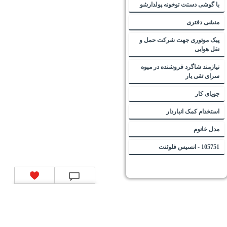
با گوشی دستت توخونه پولدارشو
منشی دفتری
پیک موتوری جهت شرکت حمل و
نقل هوایی
نیازمند شاگرد فروشنده در میوه
سرای تقی یار
جویای کار
استخدام کمک انباردار
مدل خانوم
105751 - انسیس فلوئنت
تماس با ما
|
موتور جستجوی فرصت‌های شغلی
|
اخبار استخدام
|
استخدام‌های دولتی
|
استخدام‌
بانک‌ها و موسسات مالی
|
استخدام‌ نیروهای مسلح
|
استخدام‌ شرکت‌های معتبر
|
ایزی مد کالا
|
شبا
چیست؟
|
کد شبای بانک ملی
|
کد شبای بانک صادرات
|
کد شبای بانک تجارت
|
کد شبای بانک سپه
|
کد
شبای بانک توصعه صادرات
|
کد شبای بانک کشاورزی
|
کد شبای بانک صنعت و معدن
|
کد شبای بانک