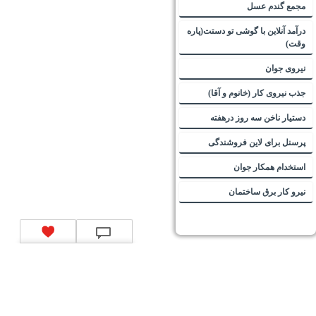
مجمع گندم عسل
درآمد آنلاین با گوشی تو دستت(پاره
وقت)
نیروی جوان
جذب نیروی کار (خانوم و آقا)
دستیار ناخن سه روز درهفته
پرسنل برای لاین فروشندگی
استخدام همکار جوان
نیرو کار برق ساختمان
تماس با ما
|
موتور جستجوی فرصت‌های شغلی
|
اخبار استخدام
|
استخدام‌های دولتی
|
استخدام‌
بانک‌ها و موسسات مالی
|
استخدام‌ نیروهای مسلح
|
استخدام‌ شرکت‌های معتبر
|
ایزی مد کالا
|
شبا
چیست؟
|
کد شبای بانک ملی
|
کد شبای بانک صادرات
|
کد شبای بانک تجارت
|
کد شبای بانک سپه
|
کد
شبای بانک توصعه صادرات
|
کد شبای بانک کشاورزی
|
کد شبای بانک صنعت و معدن
|
کد شبای بانک
انصار
|
کد شبای بانک سامان
|
کد شبای بانک اقتصادنوین
|
کد شبای بانک پاسارگاد
|
کد شبای بانک