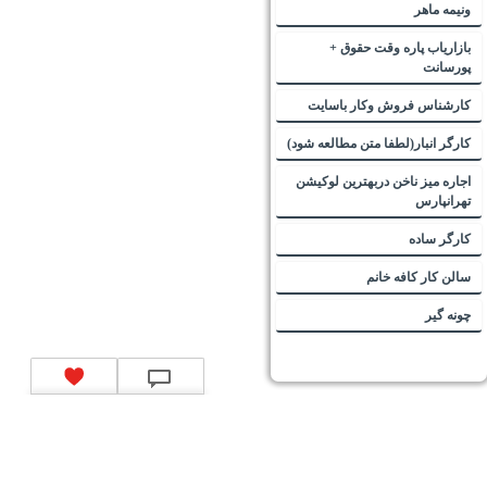
ونیمه ماهر
بازاریاب پاره وقت حقوق +
پورسانت
کارشناس فروش وکار باسایت
کارگر انبار(لطفا متن مطالعه شود)
اجاره میز ناخن دربهترین لوکیشن
تهرانپارس
کارگر ساده
سالن کار کافه خانم
چونه گیر
تماس با ما
|
موتور جستجوی فرصت‌های شغلی
|
اخبار استخدام
|
استخدام‌های دولتی
|
استخدام‌
بانک‌ها و موسسات مالی
|
استخدام‌ نیروهای مسلح
|
استخدام‌ شرکت‌های معتبر
|
ایزی مد کالا
|
شبا
چیست؟
|
کد شبای بانک ملی
|
کد شبای بانک صادرات
|
کد شبای بانک تجارت
|
کد شبای بانک سپه
|
کد
شبای بانک توصعه صادرات
|
کد شبای بانک کشاورزی
|
کد شبای بانک صنعت و معدن
|
کد شبای بانک