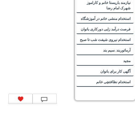
نیازمند باریستا خانم و کاراموز
شهرک امام رضا
استخدام منشی خانم در آموزشگاه
فرصت درآمد زایی دورکاری بانوان
استخدام نیروی شیفت شب تا صبح
آرماتوربند .سیم بند
مجید
آگهی کار برای بانوان
استخدام نظافتچی خانم
تماس با ما
|
موتور جستجوی فرصت‌های شغلی
|
اخبار استخدام
|
استخدام‌های دولتی
|
استخدام‌
بانک‌ها و موسسات مالی
|
استخدام‌ نیروهای مسلح
|
استخدام‌ شرکت‌های معتبر
|
ایزی مد کالا
|
شبا
چیست؟
|
کد شبای بانک ملی
|
کد شبای بانک صادرات
|
کد شبای بانک تجارت
|
کد شبای بانک سپه
|
کد
شبای بانک توصعه صادرات
|
کد شبای بانک کشاورزی
|
کد شبای بانک صنعت و معدن
|
کد شبای بانک
انصار
|
کد شبای بانک سامان
|
کد شبای بانک اقتصادنوین
|
کد شبای بانک پاسارگاد
|
کد شبای بانک