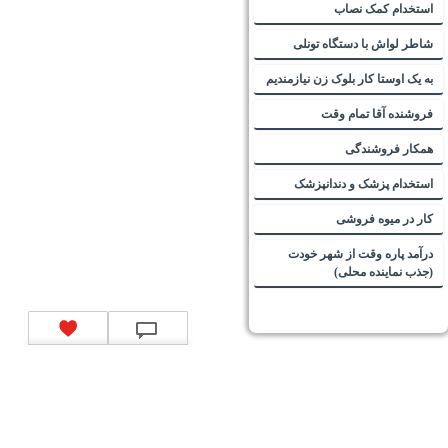
استخدام کمک نصاب
شاطر لواش با دستگاه تونلی
به یک اوستا کار بلوک زن نیازمندیم
فروشنده آقا تمام وقت
همکار فروشندگی
استخدام پزشک و دندانپزشک
کار در میوه فروشی
درآمد پاره وقت از شهر خودت
(جذب نماینده محلی)
تماس با ما
|
موتور جستجوی فرصت‌های شغلی
|
اخبار استخدام
|
استخدام‌های دولتی
|
استخدام‌
بانک‌ها و موسسات مالی
|
استخدام‌ نیروهای مسلح
|
استخدام‌ شرکت‌های معتبر
|
ایزی مد کالا
|
شبا
چیست؟
|
کد شبای بانک ملی
|
کد شبای بانک صادرات
|
کد شبای بانک تجارت
|
کد شبای بانک سپه
|
کد
شبای بانک توصعه صادرات
|
کد شبای بانک کشاورزی
|
کد شبای بانک صنعت و معدن
|
کد شبای بانک
انصار
|
کد شبای بانک سامان
|
کد شبای بانک اقتصادنوین
|
کد شبای بانک پاسارگاد
|
کد شبای بانک