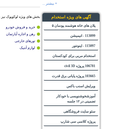
+ بیشتر ...
بخش های ویژه لوکوپوک نیز 
آگهی های ویژه استخدام
پلان های خانه هوشمند پودمان ۵
خرید و فروش خودرو
رهن و اجاره آپارتمان
113099 - انیمیشن
تورهای خارجی
115097 - اینونتور
لوازم آنتیک
استخدام مربی برای کودکستان
106781 پروژه civil 3D
103665 پروژه پایانی برق قدرت
ویرایش اسنب باکس
آموزشخوشنویسی با خودکار
تضمینی در ۱۲ جلسه
سئو سایت فروشگاهی
پروژه کلاسی سی شارپ