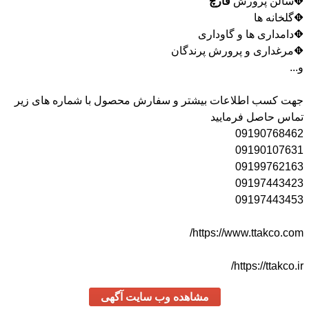
⛖سالن پرورش
قارچ
⛖گلخانه ها
⛖دامداری ها و گاوداری
⛖مرغداری و پرورش پرندگان
و...
جهت کسب اطلاعات بیشتر و سفارش محصول با شماره های زیر
تماس حاصل فرمایید
09190768462
09190107631
09199762163
09197443423
09197443453
https://www.ttakco.com/
https://ttakco.ir/
مشاهده وب سایت آگهی