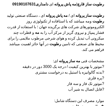
رطوبت
ساز
قارچ
|
مه
پاش
پروانه
ای
دامداری09190107631
رطوبت
ساز
پروانه
ای /
مه
پاش
پروانه
ای ، دستگاه صنعتی تولید
رطوبت
ومه میباشد که با استافاده از تکنولوژی روز
الکتروموتورهای شرکت های برگزیده جهان ؛ با استفاده از قدرت
فشار پمپاژ و نیروی گریز از مرکز آب را به
مه
و قطرات چند
میکرونی آب تبدیل کرده و هوای شرجی مرطوب ملایمی را برای
محیط های صنعتی که تامین
رطوبت
در آنها حائز اهمیت میباشد
فراهم می کند.
مشخصات فنی
مه
ساز
پروانه
ای:
?موتور با بهترین کیفیت / درجه یک 3000 دور در دقیقه
?بدنه گالوانیزه یا استیل به درخواست مشتری
?پره فلزی
?موتور تک فاز و سه فاز
?قابل اتصال به شیر آب
موارد مصرف این دستگاه شامل: