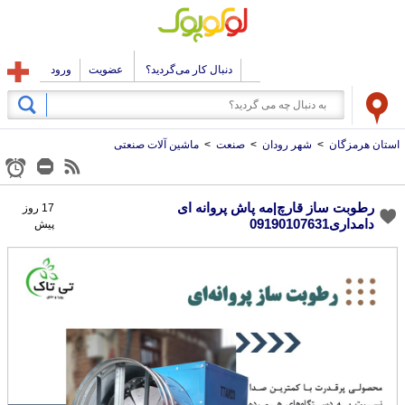
دنبال کار می‌گردید؟
عضویت
ورود
استان هرمزگان
>
شهر رودان
>
صنعت
>
ماشین آلات صنعتی
رطوبت ساز قارچ|مه پاش پروانه ای
17 روز
دامداری09190107631
پیش