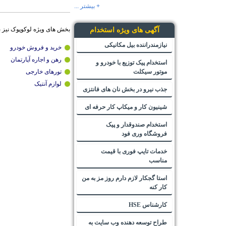
+ بیشتر ...
بخش های ویژه لوکوپوک نیز 
آگهی های ویژه استخدام
نیازمندراننده بیل مکانیکی
خرید و فروش خودرو
رهن و اجاره آپارتمان
استخدام پیک توزیع با خودرو و
موتور سیکلت
تورهای خارجی
لوازم آنتیک
جذب نیرو در بخش نان های فانتزی
شینیون کار و میکاپ کار حرفه ای
استخدام صندوقدار و پیک
فروشگاه وری فود
خدمات تایپ فوری با قیمت
مناسب
استا گجکار لازم دارم روز مز به من
کار کنه
کارشناس HSE
طراح توسعه دهنده وب سایت به