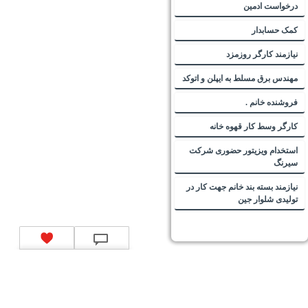
درخواست ادمین
کمک حسابدار
نیازمند کارگر روزمزد
مهندس برق مسلط به ایپلن و اتوکد
فروشنده خانم .
کارگر وسط کار قهوه خانه
استخدام ویزیتور حضوری شرکت
سیرنگ
نیازمند بسته بند خانم جهت کار در
تولیدی شلوار جین
تماس با ما
|
موتور جستجوی فرصت‌های شغلی
|
اخبار استخدام
|
استخدام‌های دولتی
|
استخدام‌
بانک‌ها و موسسات مالی
|
استخدام‌ نیروهای مسلح
|
استخدام‌ شرکت‌های معتبر
|
ایزی مد کالا
|
شبا
چیست؟
|
کد شبای بانک ملی
|
کد شبای بانک صادرات
|
کد شبای بانک تجارت
|
کد شبای بانک سپه
|
کد
شبای بانک توصعه صادرات
|
کد شبای بانک کشاورزی
|
کد شبای بانک صنعت و معدن
|
کد شبای بانک